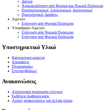
Δάνεια
Χρηματοδότηση από Φυσικά και Νομικά Πρόσωπα
Προϋπολογισμοί, Απολογισμοί, Ισολογισμοί
Προεκλογικές Δαπάνες
Αιρετών
Ενίσχυση από Φυσικά Πρόσωπα
Υποψήφιών Αιρετών
Ενίσχυση από Νομικά Πρόσωπα
Ενίσχυση από Φυσικά Πρόσωπα
Υποστηρικτικό Υλικό
Κανονιστικά κείμενα
Αποφάσεις
Πληροφορίες
Εντυπα-Φόρμες
Ανακοινώσεις
Αιτιολογικά πορίσματα ελέγχων
Εκθέσεις διαβούλευσης
Λοιπές ανακοινώσεις και δελτία τύπου