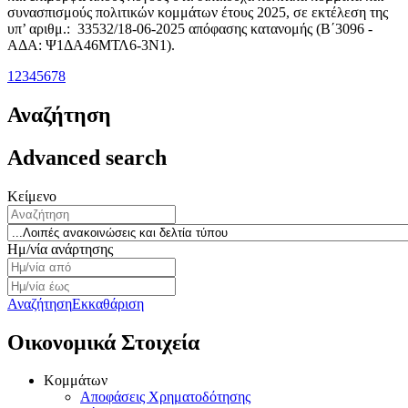
συνασπισμούς πολιτικών κομμάτων έτους 2025, σε εκτέλεση της
υπ’ αριθμ.:
33532/18-06-2025 απόφασης κατανομής (Β΄3096 -
ΑΔΑ: Ψ1ΔΑ46ΜΤΛ6-3Ν1).
1
2
3
4
5
6
7
8
Αναζήτηση
Advanced search
Κείμενο
Κατηγορία
Ημ/νία ανάρτησης
Αναζήτηση
Εκκαθάριση
Οικονομικά Στοιχεία
Κομμάτων
Αποφάσεις Χρηματοδότησης