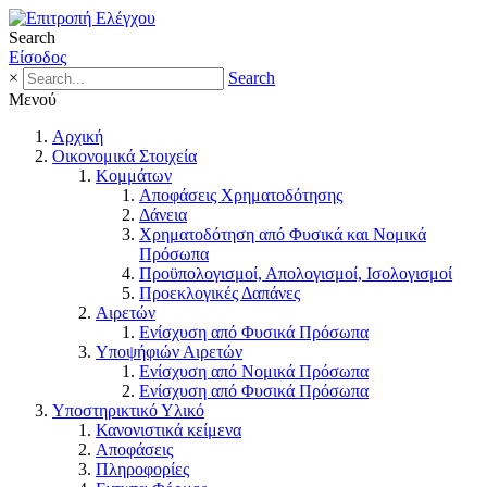
Search
Είσοδος
×
Search
Μενού
Αρχική
Οικονομικά Στοιχεία
Κομμάτων
Αποφάσεις Χρηματοδότησης
Δάνεια
Χρηματοδότηση από Φυσικά και Νομικά
Πρόσωπα
Προϋπολογισμοί, Απολογισμοί, Ισολογισμοί
Προεκλογικές Δαπάνες
Αιρετών
Ενίσχυση από Φυσικά Πρόσωπα
Υποψήφιών Αιρετών
Ενίσχυση από Νομικά Πρόσωπα
Ενίσχυση από Φυσικά Πρόσωπα
Υποστηρικτικό Υλικό
Κανονιστικά κείμενα
Αποφάσεις
Πληροφορίες