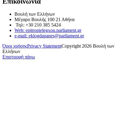
Επικοινωνία
Βουλή των Ελλήνων
Μέγαρο Βουλής 100 21 Αθήνα
Τηλ: +30 210 385 5424
Web: epitropielegxou.parliament.gr
e-mail: eklogdapanes@parliament.gr
Όροι χρήσης
Privacy Statement
Copyright 2026 Βουλή των
Ελλήνων
Επιστροφή πάνω