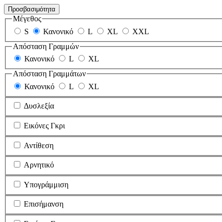
Προσβασιμότητα
Μέγεθος
S
Κανονικό
L
XL
XXL
Απόσταση Γραμμών
Κανονικό
L
XL
Απόσταση Γραμμάτων
Κανονικό
L
XL
Δυσλεξία
Εικόνες Γκρι
Αντίθεση
Αρνητικό
Υπογράμμιση
Επισήμανση