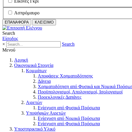
Εικόνες Γκρι
Ασπρόμαυρο
ΕΠΑΝΑΦΟΡΑ
ΚΛΕΙΣΙΜΟ
Search
Είσοδος
×
Search
Μενού
Αρχική
Οικονομικά Στοιχεία
Κομμάτων
Αποφάσεις Χρηματοδότησης
Δάνεια
Χρηματοδότηση από Φυσικά και Νομικά Πρόσω
Προϋπολογισμοί, Απολογισμοί, Ισολογισμοί
Προεκλογικές Δαπάνες
Αιρετών
Ενίσχυση από Φυσικά Πρόσωπα
Υποψήφιών Αιρετών
Ενίσχυση από Νομικά Πρόσωπα
Ενίσχυση από Φυσικά Πρόσωπα
Υποστηρικτικό Υλικό