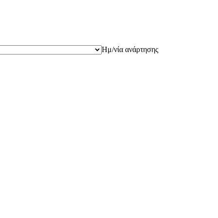
Ημ/νία ανάρτησης