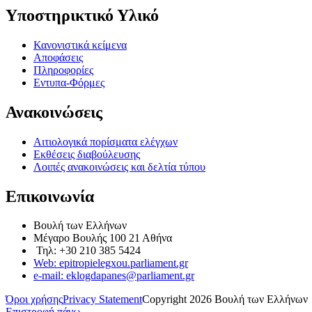
Υποστηρικτικό Υλικό
Κανονιστικά κείμενα
Αποφάσεις
Πληροφορίες
Εντυπα-Φόρμες
Ανακοινώσεις
Αιτιολογικά πορίσματα ελέγχων
Εκθέσεις διαβούλευσης
Λοιπές ανακοινώσεις και δελτία τύπου
Επικοινωνία
Βουλή των Ελλήνων
Μέγαρο Βουλής 100 21 Αθήνα
Τηλ: +30 210 385 5424
Web: epitropielegxou.parliament.gr
e-mail: eklogdapanes@parliament.gr
Όροι χρήσης
Privacy Statement
Copyright 2026 Βουλή των Ελλήνων
Επιστροφή πάνω