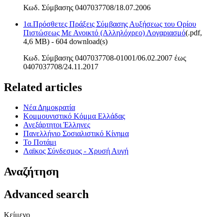
Κωδ. Σύμβασης 0407037708/18.07.2006
1α.Πρόσθετες Πράξεις Σύμβασης Αυξήσεως του Ορίου
Πιστώσεως Με Ανοικτό (Αλληλόχρεο) Λογαριασμό
(
.pdf,
4,6 MB
) - 604 download(s)
Κωδ. Σύμβασης 0407037708-01001/06.02.2007 έως
0407037708/24.11.2017
Related articles
Νέα Δημοκρατία
Κομμουνιστικό Κόμμα Ελλάδας
Ανεξάρτητοι Έλληνες
Πανελλήνιο Σοσιαλιστικό Κίνημα
Το Ποτάμι
Λαϊκος Σύνδεσμος - Χρυσή Αυγή
Αναζήτηση
Advanced search
Κείμενο