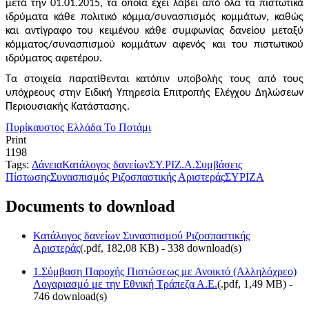
μετά την 01.01.2015, τα οποία έχει λάβει από όλα τα πιστωτικά
ιδρύματα κάθε πολιτικό κόμμα/συνασπισμός κομμάτων, καθώς
και αντίγραφο του κειμένου κάθε συμφωνίας δανείου μεταξύ
κόμματος/συνασπισμού κομμάτων αφενός και του πιστωτικού
ιδρύματος αφετέρου.
Τα στοιχεία παρατίθενται κατόπιν υποβολής τους από τους
υπόχρεους στην Ειδική Υπηρεσία Επιτροπής Ελέγχου Δηλώσεων
Περιουσιακής Κατάστασης.
Πυρίκαυστος Ελλάδα
Το Ποτάμι
Print
1198
Tags:
Δάνεια
Κατάλογος δανείων
ΣΥ.ΡΙΖ.Α.
Συμβάσεις
Πίστωσης
Συνασπισμός Ριζοσπαστικής Αριστεράς
ΣΥΡΙΖΑ
Documents to download
Κατάλογος δανείων Συνασπισμού Ριζοσπαστικής
Αριστεράς
(
.pdf,
182,08 KB
) - 338 download(s)
1.Σύμβαση Παροχής Πιστώσεως με Ανοικτό (Αλληλόχρεο)
Λογαριασμό με την Εθνική Τράπεζα Α.Ε.
(
.pdf,
1,49 MB
) -
746 download(s)