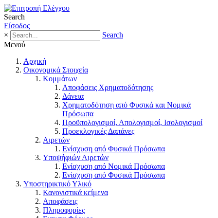
Search
Είσοδος
×
Search
Μενού
Αρχική
Οικονομικά Στοιχεία
Κομμάτων
Αποφάσεις Χρηματοδότησης
Δάνεια
Χρηματοδότηση από Φυσικά και Νομικά
Πρόσωπα
Προϋπολογισμοί, Απολογισμοί, Ισολογισμοί
Προεκλογικές Δαπάνες
Αιρετών
Ενίσχυση από Φυσικά Πρόσωπα
Υποψήφιών Αιρετών
Ενίσχυση από Νομικά Πρόσωπα
Ενίσχυση από Φυσικά Πρόσωπα
Υποστηρικτικό Υλικό
Κανονιστικά κείμενα
Αποφάσεις
Πληροφορίες