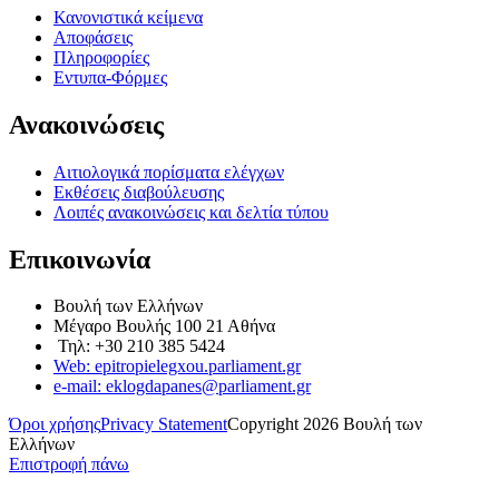
Κανονιστικά κείμενα
Αποφάσεις
Πληροφορίες
Εντυπα-Φόρμες
Ανακοινώσεις
Αιτιολογικά πορίσματα ελέγχων
Εκθέσεις διαβούλευσης
Λοιπές ανακοινώσεις και δελτία τύπου
Επικοινωνία
Βουλή των Ελλήνων
Μέγαρο Βουλής 100 21 Αθήνα
Τηλ: +30 210 385 5424
Web: epitropielegxou.parliament.gr
e-mail: eklogdapanes@parliament.gr
Όροι χρήσης
Privacy Statement
Copyright 2026 Βουλή των
Ελλήνων
Επιστροφή πάνω