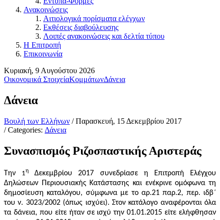
Εντυπα-Φόρμες
Ανακοινώσεις
Αιτιολογικά πορίσματα ελέγχων
Εκθέσεις διαβούλευσης
Λοιπές ανακοινώσεις και δελτία τύπου
Η Επιτροπή
Επικοινωνία
Κυριακή, 9 Αυγούστου 2026
Οικονομικά Στοιχεία
Κομμάτων
Δάνεια
Δάνεια
Βουλή των Ελλήνων
/ Παρασκευή, 15 Δεκεμβρίου 2017
/ Categories:
Δάνεια
Συνασπισμός Ριζοσπαστικής Αριστεράς
η
Την
Δεκεμβρίου 2017 συνεδρίασε η Επιτροπή Ελέγχου
1
Δηλώσεων Περιουσιακής Κατάστασης και ενέκρινε ομόφωνα τη
δημοσίευση καταλόγου, σύμφωνα με το αρ.21 παρ.2, περ. ιδβ΄
του ν. 3023/2002 (όπως ισχύει). Στον κατάλογο αναφέρονται όλα
τα δάνεια, που είτε ήταν σε ισχύ την 01.01.2015 είτε ελήφθησαν